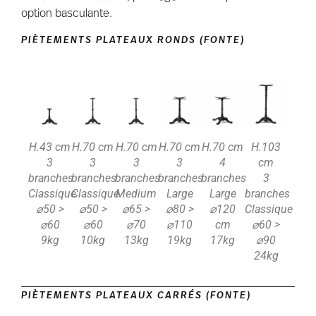
option basculante.
PIÈTEMENTS PLATEAUX RONDS (FONTE)
H.43 cm
H.70 cm
H.70 cm
H.70 cm
H.70 cm
H.103
3
3
3
3
4
cm
branches
branches
branches
branches
branches
3
Classique
Classique
Medium
Large
Large
branches
⌀50 >
⌀50 >
⌀65 >
⌀80 >
⌀120
Classique
⌀60
⌀60
⌀70
⌀110
cm
⌀60 >
9kg
10kg
13kg
19kg
17kg
⌀90
24kg
PIÈTEMENTS PLATEAUX CARRÉS (FONTE)