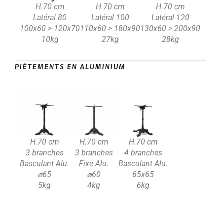
H.70 cm
H.70 cm
H.70 cm
Latéral 80
Latéral 100
Latéral 120
100x60 > 120x70
110x60 > 180x90
130x60 > 200x90
10kg
27kg
28kg
PIÈTEMENTS EN ALUMINIUM
H.70 cm
H.70 cm
H.70 cm
3 branches
3 branches
4 branches
Basculant Alu.
Fixe Alu.
Basculant Alu.
⌀65
⌀60
65x65
5kg
4kg
6kg