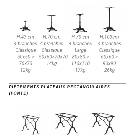
H.43 cm
H.70 cm
H.70 cm
H.103cm
4 branches
4 branches
4 branches
4 branches
Classique
Classique
Large
Classique
50x50 >
50x50>70x70
80x80 >
60x60 >
70x70
14kg
110x110
90x90
12kg
17kg
26kg
PIÈTEMENTS PLATEAUX RECTANGULAIRES
(FONTE)