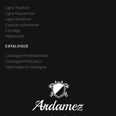
Ligne Tradition
Ligne Haussmann
Ligne Vendôme
Capsule audacieuse
Cerclage
Piètements
CATALOGUE
Catalogue Professionnels
Catalogue Particuliers
Télécharger le catalogue