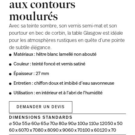
aux contours
moulurés
Avec sa teinte sombre, son vernis semi-mat et son
pourtour en bec de corbin, la table Glasgow est idéale
pour les atmosphères rustiques en quête d’une pointe
de subtile élégance.
Matériaux : hêtre blanc lamellé non abouté
Couleur : teinté foncé et vernis satiné
Épaisseur : 27 mm
Entretien : chiffon doux et imbibé d’eau savonneuse
Utilisation : en intérieur et à l’abri de l’humidité
DEMANDER UN DEVIS
DIMENSIONS STANDARDS
⌀ 50
⌀ 55
⌀ 60
⌀ 65
⌀ 70
⌀ 80
⌀ 90
⌀ 100
⌀ 110
⌀ 120
50 x 50
60 x 60
70 x 70
80 x 80
90 x 90
60 x 70
100 x 60
120 x 70