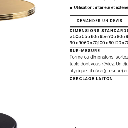
Utilisation : intérieur et ext
DEMANDER UN DEVIS
DIMENSIONS STANDARD
⌀ 50
⌀ 55
⌀ 60
⌀ 65
⌀ 70
⌀ 80
⌀ 
90 x 90
60 x 70
100 x 60
120 x 7
SUR-MESURE
Forme ou dimensions, sortez 
table dont vous rêviez. Un d
atypique…il n’y a (presque) a
CERCLAGE LAITON
Poli &
Poli 
Mouluré
Liss