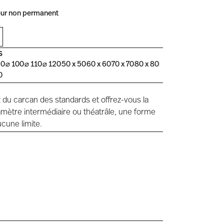
érieur non permanent
S
90
⌀ 100
⌀ 110
⌀ 120
50 x 50
60 x 60
70 x 70
80 x 80
0
du carcan des standards et offrez-vous la
iamètre intermédiaire ou théatrâle, une forme
ucune limite.
&
Brossé &
Brossé &
e
Mouluré
Lisse