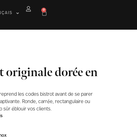
0
NÇAIS
t originale dorée en
 reprend les codes bistrot avant de se parer
aptivante. Ronde, carrée, rectangulaire ou
 sûr éblouir vos clients.
is
inox