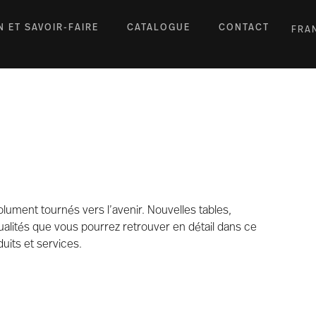
N ET SAVOIR-FAIRE
CATALOGUE
CONTACT
FRA
ument tournés vers l’avenir. Nouvelles tables,
ualités que vous pourrez retrouver en détail dans ce
uits et services.