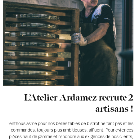
L’Atelier Ardamez recrute 2
artisans !
L’enthousiasme pour nos belles tables de bistrot ne tarit pas et les
commandes, toujours plus ambitieuses, affluent. Pour créer ces
pièces haut de gamme et répondre aux exigences de nos clients,